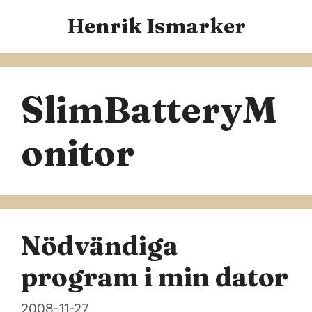
Hoppa
Henrik Ismarker
till
innehåll
SlimBatteryM
onitor
Nödvändiga
program i min dator
2008-11-27