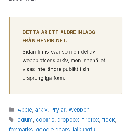
DETTA ÄR ETT ÄLDRE INLÄGG
FRÅN HENRIK.NET.
Sidan finns kvar som en del av
webbplatsens arkiv, men innehållet
visas inte längre publikt i sin
ursprungliga form.
Kategorier
Apple
,
arkiv
,
Prylar
,
Webben
Etiketter
adium
,
cooliris
,
dropbox
,
firefox
,
flock
,
foxmarks
,
google gears
,
jaikungfu
,