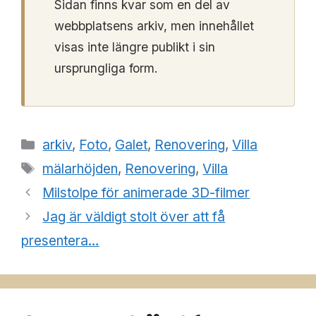
Sidan finns kvar som en del av
webbplatsens arkiv, men innehållet
visas inte längre publikt i sin
ursprungliga form.
Kategorier
arkiv
,
Foto
,
Galet
,
Renovering
,
Villa
Etiketter
mälarhöjden
,
Renovering
,
Villa
Milstolpe för animerade 3D-filmer
Jag är väldigt stolt över att få
presentera…