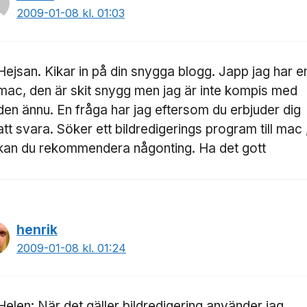
2009-01-08 kl. 01:03
Hejsan. Kikar in på din snygga blogg. Japp jag har e
mac, den är skit snygg men jag är inte kompis med
den ännu. En fråga har jag eftersom du erbjuder dig
att svara. Söker ett bildredigerings program till mac 
kan du rekommendera någonting. Ha det gott
henrik
2009-01-08 kl. 01:24
Helen: När det gäller bildredigering använder jag